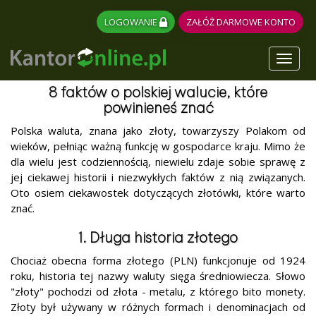
LOGOWANIE
ZAŁÓŻ DARMOWE KONTO
Toggl
naviga
8 faktów o polskiej walucie, które
powinieneś znać
Polska waluta, znana jako złoty, towarzyszy Polakom od
wieków, pełniąc ważną funkcję w gospodarce kraju. Mimo że
dla wielu jest codziennością, niewielu zdaje sobie sprawę z
jej ciekawej historii i niezwykłych faktów z nią związanych.
Oto osiem ciekawostek dotyczących złotówki, które warto
znać.
1. Długa historia złotego
Chociaż obecna forma złotego (PLN) funkcjonuje od 1924
roku, historia tej nazwy waluty sięga średniowiecza. Słowo
"złoty" pochodzi od złota - metalu, z którego bito monety.
Złoty był używany w różnych formach i denominacjach od