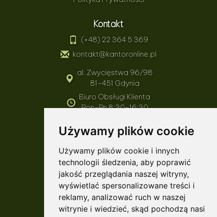
Kontakt
(+48) 22 364 5 369
kontakt@kantoronline.pl
al. Zwycięstwa 96/98
81-451 Gdynia
Biuro Obsługi Klienta
Pon-Pn 8:30-16:30
Realizacja transakcji
Używamy plików cookie
Pon-Pn 8:30-16:30
Używamy plików cookie i innych
Informacje
technologii śledzenia, aby poprawić
Aktualności
jakość przeglądania naszej witryny,
Blog
wyświetlać spersonalizowane treści i
Kursy Walut
reklamy, analizować ruch w naszej
witrynie i wiedzieć, skąd pochodzą nasi