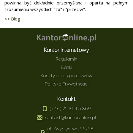
powinna być dokładnie przemyślana i oparta na pełnym
zrozumieniu wszystkich "za" i "przeciw".
<< Blog
Kantor Internetowy
Regulamin
Banki
Koszty i czas przelewów
Polityka Prywatności
Kontakt
(+48) 22 364 5 369
kontakt@kantoronline.pl
al. Zwycięstwa 96/98