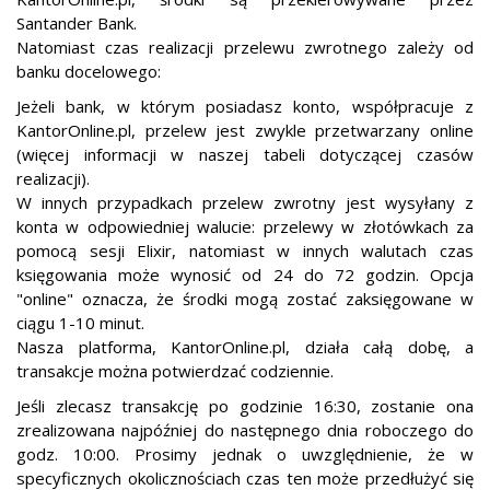
Santander Bank.
Natomiast czas realizacji przelewu zwrotnego zależy od
banku docelowego:
Jeżeli bank, w którym posiadasz konto, współpracuje z
KantorOnline.pl, przelew jest zwykle przetwarzany online
(więcej informacji w naszej tabeli dotyczącej czasów
realizacji).
W innych przypadkach przelew zwrotny jest wysyłany z
konta w odpowiedniej walucie: przelewy w złotówkach za
pomocą sesji Elixir, natomiast w innych walutach czas
księgowania może wynosić od 24 do 72 godzin. Opcja
"online" oznacza, że środki mogą zostać zaksięgowane w
ciągu 1-10 minut.
Nasza platforma, KantorOnline.pl, działa całą dobę, a
transakcje można potwierdzać codziennie.
Jeśli zlecasz transakcję po godzinie 16:30, zostanie ona
zrealizowana najpóźniej do następnego dnia roboczego do
godz. 10:00. Prosimy jednak o uwzględnienie, że w
specyficznych okolicznościach czas ten może przedłużyć się