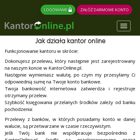
LOGOWANIE
ZAŁÓŻ DARMOWE KONTO
Toggle
navigat
Jak działa kantor online
Funkcjonowanie kantoru w skrócie:
Dokonujesz przelewu, który następnie jest zarejestrowany
na naszym koncie w KantorOnline.pl.
Następnie wymieniasz walutę, po czym my przesyłamy Ci
odpowiednią sumę na Twoje konto bankowe.
Twoja bankowość internetowa zatwierdza i rejestruje
otrzymany przelew.
Szybkość księgowania przelanych środków zależy od banku
pochodzenia:
Przelewy z banków, w których posiadamy konto w danej
walucie, są przetwarzane w czasie rzeczywistym.
Jeśli Twój bank nie współpracuje bezpośrednio z
KantorOnline.pl, środki są przekierowywane przez